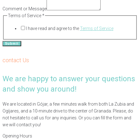
of
Message
Comment or Message
Terms of Service
*
I have read and agree to the
Terms of Service
Submit
contact Us
We are happy to answer your questions
and show you around!
We are located in Gójar, a few minutes walk from both La Zubia and
Ogíjares, and a 10-minute drive to the center of Granada. Please, do
not hesitate to call us for any inquiries. Or you can fill the form and
we will contact you!
Opening Hours