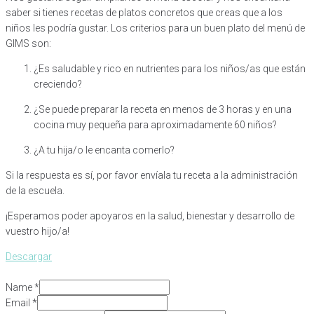
saber si tienes recetas de platos concretos que creas que a los
niños les podría gustar. Los criterios para un buen plato del menú de
GIMS son:
¿Es saludable y rico en nutrientes para los niños/as que están
creciendo?
¿Se puede preparar la receta en menos de 3 horas y en una
cocina muy pequeña para aproximadamente 60 niños?
¿A tu hija/o le encanta comerlo?
Si la respuesta es sí, por favor envíala tu receta a la administración
de la escuela.
¡Esperamos poder apoyaros en la salud, bienestar y desarrollo de
vuestro hijo/a!
Descargar
Name
*
Service
Email
*