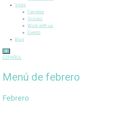
Visits
Families
Groups
Work with us
Events
Blog
X
ESPAÑOL
Menú de febrero
Febrero