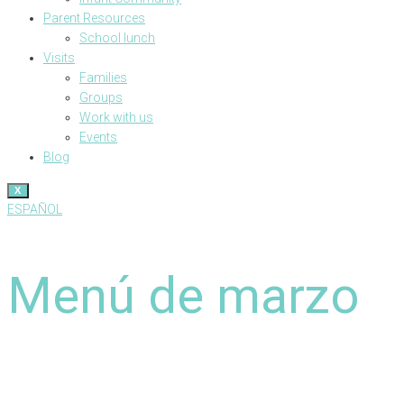
Parent Resources
School lunch
Visits
Families
Groups
Work with us
Events
Blog
X
ESPAÑOL
Menú de marzo