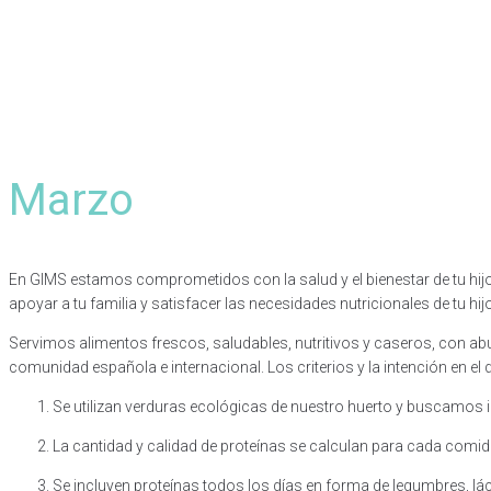
Marzo
En GIMS estamos comprometidos con la salud y el bienestar de tu hijo/a
apoyar a tu familia y satisfacer las necesidades nutricionales de tu hij
Servimos alimentos frescos, saludables, nutritivos y caseros, con a
comunidad española e internacional. Los criterios y la intención en e
Se utilizan verduras ecológicas de nuestro huerto y buscamos 
La cantidad y calidad de proteínas se calculan para cada comi
Se incluyen proteínas todos los días en forma de legumbres, lác