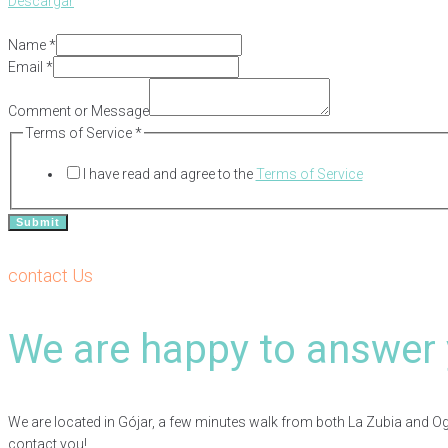
Descargar
Name
*
or
Email
*
Name
Email
Comment or Message
Terms of Service
*
I have read and agree to the
Terms of Service
Submit
contact Us
We are happy to answer 
We are located in Gójar, a few minutes walk from both La Zubia and Ogíja
contact you!