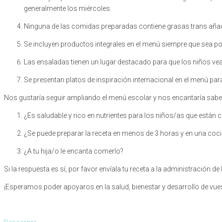
generalmente los miércoles.
Ninguna de las comidas preparadas contiene grasas trans aña
Se incluyen productos integrales en el menú siempre que sea po
Las ensaladas tienen un lugar destacado para que los niños vea
Se presentan platos de inspiración internacional en el menú pa
Nos gustaría seguir ampliando el menú escolar y nos encantaría saber 
¿Es saludable y rico en nutrientes para los niños/as que están 
¿Se puede preparar la receta en menos de 3 horas y en una c
¿A tu hija/o le encanta comerlo?
Si la respuesta es sí, por favor envíala tu receta a la administración de 
¡Esperamos poder apoyaros en la salud, bienestar y desarrollo de vues