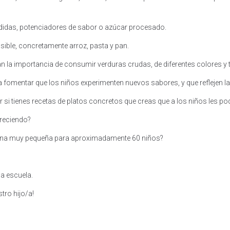
didas, potenciadores de sabor o azúcar procesado.
sible, concretamente arroz, pasta y pan.
n la importancia de consumir verduras crudas, de diferentes colores y t
ra fomentar que los niños experimenten nuevos sabores, y que reflejen l
si tienes recetas de platos concretos que creas que a los niños les pod
creciendo?
ocina muy pequeña para aproximadamente 60 niños?
la escuela.
tro hijo/a!