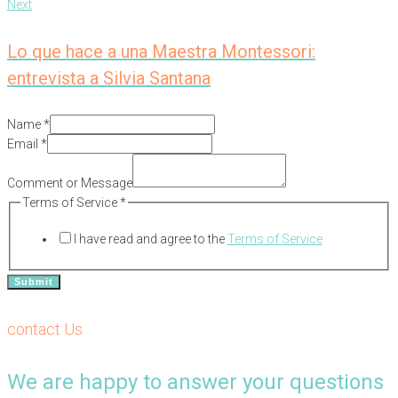
Next
Lo que hace a una Maestra Montessori:
entrevista a Silvia Santana
Name
*
Email
*
Comment
of
Comment or Message
Terms
Terms of Service
*
I have read and agree to the
Terms of Service
Submit
contact Us
We are happy to answer your questions