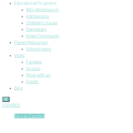
Educational Programs
Why Montessori?
Admissions
Children’s House
Elementary
Infant Community
Parent Resources
School lunch
Visits
Families
Groups
Work with us
Events
Blog
X
ESPAÑOL
Blog en Español
Filosofía de la lectura o “del