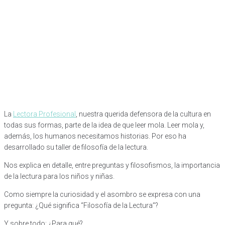
vicio de leer y no leer”
By
Olga
Posted
September 26, 2022
La
Lectora Profesional
, nuestra querida defensora de la cultura en
todas sus formas, parte de la idea de que leer mola. Leer mola y,
además, los humanos necesitamos historias. Por eso ha
desarrollado su taller de filosofía de la lectura.
Nos explica en detalle, entre preguntas y filosofismos, la importancia
de la lectura para los niños y niñas.
Como siempre la curiosidad y el asombro se expresa con una
pregunta: ¿Qué significa “Filosofía de la Lectura”?
Y sobre todo: ¿Para qué?